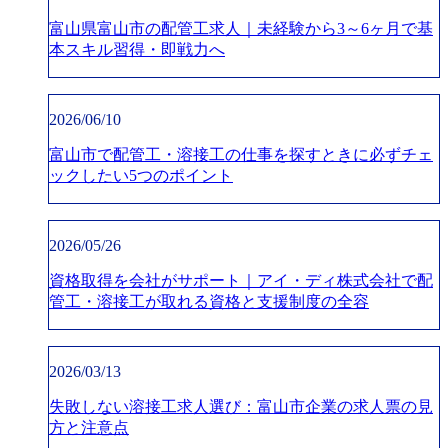
富山県富山市の配管工求人｜未経験から3～6ヶ月で基
本スキル習得・即戦力へ
2026/06/10
富山市で配管工・溶接工の仕事を探すときに必ずチェ
ックしたい5つのポイント
2026/05/26
資格取得を会社がサポート｜アイ・ディ株式会社で配
管工・溶接工が取れる資格と支援制度の全容
2026/03/13
失敗しない溶接工求人選び：富山市企業の求人票の見
方と注意点